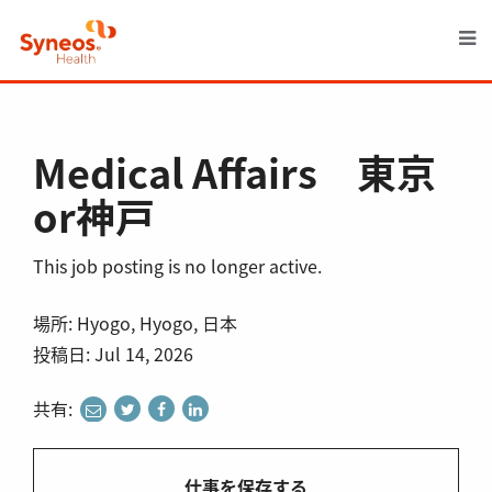
M
Medical Affairs 東京
or神戸
This job posting is no longer active.
場所: Hyogo, Hyogo, 日本
投稿日: Jul 14, 2026
共有:
share
share
share
share
to
to
to
to
twitter
facebook
linkedin
e-
仕事を保存する
mail