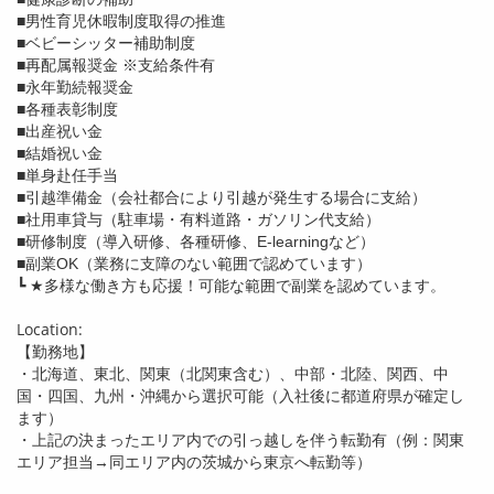
■男性育児休暇制度取得の推進
■ベビーシッター補助制度
■再配属報奨金 ※支給条件有
■永年勤続報奨金
■各種表彰制度
■出産祝い金
■結婚祝い金
■単身赴任手当
■引越準備金（会社都合により引越が発生する場合に支給）
■社用車貸与（駐車場・有料道路・ガソリン代支給）
■研修制度（導入研修、各種研修、E-learningなど）
■副業OK（業務に支障のない範囲で認めています）
┗ ★多様な働き方も応援！可能な範囲で副業を認めています。
Location:
【勤務地】
・北海道、東北、関東（北関東含む）、中部・北陸、関西、中
国・四国、九州・沖縄から選択可能（入社後に都道府県が確定し
ます）
・上記の決まったエリア内での引っ越しを伴う転勤有（例：関東
エリア担当→同エリア内の茨城から東京へ転勤等）