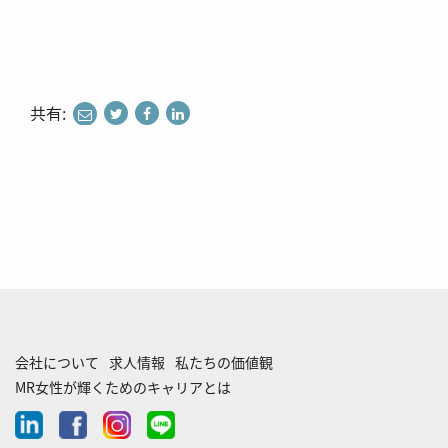
共有:
share
share
share
to
to
to
twitter
facebook
linkedin
会社について
求人情報
私たちの価値観
MR女性が輝くためのキャリアとは
linkedin
facebook
instagram
line-