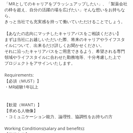
「
MR
としてのキャリアをブラッシュアップしたい」、「製薬会社
の枠を超え、自分の活躍の場を広げたい」そんな想いをお持ちな
ら、
きっと当社でも充実感を持って働いていただけることでしょう。
【あなたの志向にマッチしたキャリアパスをご相談ください】
まずは当社にお越しいただいた際、将来のキャリアやライフスタ
イルについて、出来るだけ詳しくお聞かせください。
それに沿ったキャリアパスをご用意できるよう、希望される専門
領域やライフスタイルに合わせた勤務地等、十分考慮した上で
プロジェクトをアサインいたします。
Requirements:
【必須（
MUST
）】
・
MR
経験
1
年以上
【歓迎（
WANT
）】
【求める人物像】
・コミュニケーション能力、論理性、協調性をお持ちの方
Working Conditions(salary and benefits):