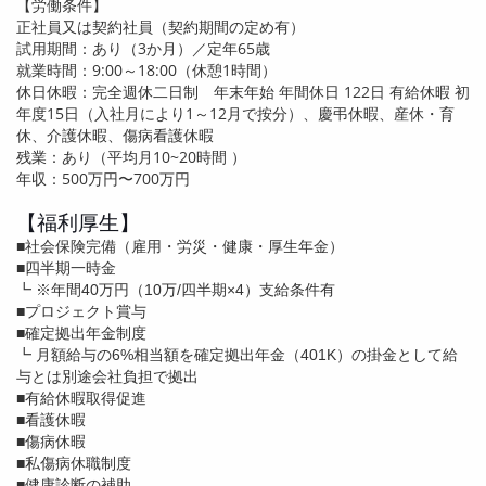
【労働条件】
正社員又は契約社員（契約期間の定め有）
試用期間：あり（
3
か月）／定年
65
歳
就業時間：
9:00
～
18:00
（休憩
1
時間）
休日休暇：完全週休二日制 年末年始 年間休日
122
日 有給休暇 初
年度
15
日（入社月により
1
～
12
月で按分）、慶弔休暇、産休・育
休、介護休暇、傷病看護休暇
残業：あり（平均月
10~20
時間 ）
年収：
500
万円〜7
00
万円
【福利厚生】
■社会保険完備（雇用・労災・健康・厚生年金）
■四半期一時金
┗ ※年間40万円（10万/四半期×4）支給条件有
■プロジェクト賞与
■確定拠出年金制度
┗ 月額給与の6%相当額を確定拠出年金（401K）の掛金として給
与とは別途会社負担で拠出
■有給休暇取得促進
■看護休暇
■傷病休暇
■私傷病休職制度
■健康診断の補助