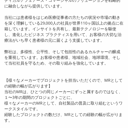
ディカルアフェアーズ・コマーシャルのソリューションを戦略的
に融合しながら提供しています。
当社には患者様をはじめ医療従事者の方たちの状況や市場の動き
を深く理解している
29,000
人の社員が世界
110
ヶ国以上の拠点に在
籍しています。インサイトを共有し、最新テクノロジーを駆使
し、進化したビジネス プラクティスを用いて、お客様の大切な治
療法がいち早く患者様の元に届くよう支援しています。
弊社は、多様性、公平性、そして包括性のあるカルチャーの醸成
を重視しています。お客様や患者様、地域社会、地球環境、そし
て当社社員を守るため、その取り組みを強化しています。
【様々なメーカーでプロジェクトを担当いただくので、
MR
として
の経験の幅が広がります】
当社の
MR
は、ひとつの同じメーカーにずっと属するのではなく、
１〜
3
年の期間のプロジェクトごとに、
様々なメーカーの
MR
として、自社製品の普及に取り組むというワ
ークスタイルです。
経験したプロジェクトの数だけ、
MR
としての経験の幅が広がりま
す。