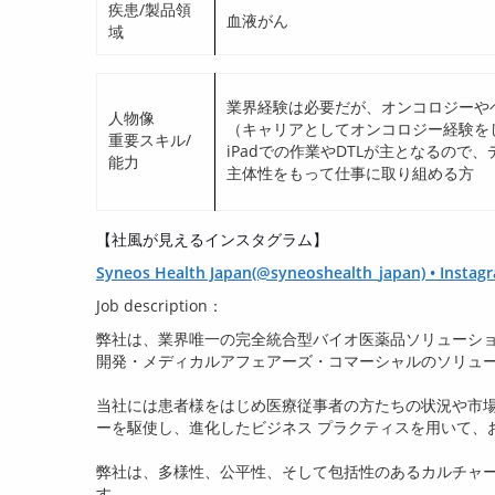
疾患/製品領
血液がん
域
業界経験は必要だが、オンコロジーや
人物像
（キャリアとしてオンコロジー経験を
重要スキル/
iPadでの作業やDTLが主となるので
能力
主体性をもって仕事に取り組める方
【社風が見えるインスタグラム】
Syneos Health Japan(@syneoshealth_japan) • In
Job description：
弊社は、業界唯一の完全統合型バイオ医薬品ソリューシ
開発・メディカルアフェアーズ・コマーシャルのソリュ
当社には患者様をはじめ医療従事者の方たちの状況や市
ーを駆使し、進化したビジネス プラクティスを用いて、
弊社は、多様性、公平性、そして包括性のあるカルチャ
す。