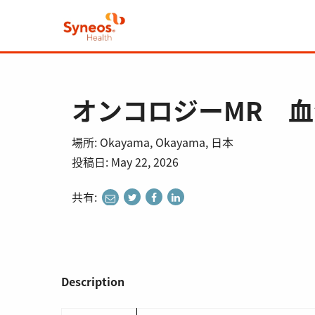
オンコロジーMR 
場所: Okayama, Okayama, 日本
投稿日: May 22, 2026
共有:
share
share
share
share
to
to
to
to
twitter
facebook
linkedin
e-
mail
Description