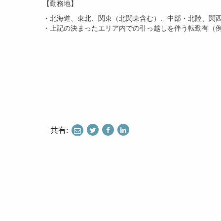
【勤務地】
・北海道、東北、関東（北関東含む）、中部・北陸、関
・上記の決まったエリア内での引っ越しを伴う転勤有（
共有:
share
share
share
to
to
to
twitter
facebook
linkedin