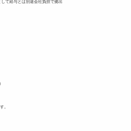
金として給与とは別途会社負担で拠出
）
ます。