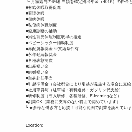
┗ 月額給与の6%相当額を確定拠出年金（401K）の掛
■有給休暇取得促進
■看護休暇
■傷病休暇
■私傷病休職制度
■健康診断の補助
■男性育児休暇制度取得の推進
■ベビーシッター補助制度
■再配属報奨金 ※支給条件有
■永年勤続報奨金
■各種表彰制度
■出産祝い金
■結婚祝い金
■単身赴任手当
■引越準備金（会社都合により引越が発生する場合に支給
■社用車貸与（駐車場・有料道路・ガソリン代支給）
■研修制度（導入研修、各種研修、E-learningなど）
■副業OK（業務に支障のない範囲で認めています）
┗ ★多様な働き方も応援！可能な範囲で副業を認めてい
Location: