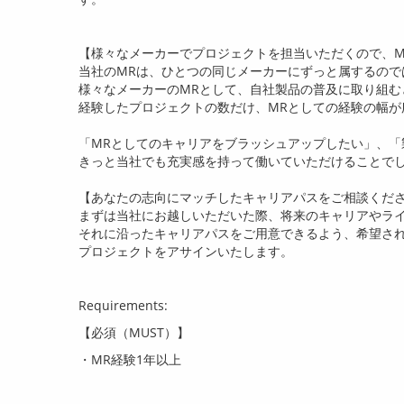
【様々なメーカーでプロジェクトを担当いただくので、
M
当社の
MR
は、ひとつの同じメーカーにずっと属するので
様々なメーカーの
MR
として、自社製品の普及に取り組む
経験したプロジェクトの数だけ、
MR
としての経験の幅が
「
MR
としてのキャリアをブラッシュアップしたい」、「
きっと当社でも充実感を持って働いていただけることで
【あなたの志向にマッチしたキャリアパスをご相談くだ
まずは当社にお越しいただいた際、将来のキャリアやラ
それに沿ったキャリアパスをご用意できるよう、希望さ
プロジェクトをアサインいたします。
Requirements:
【必須（
MUST
）】
・
MR
経験
1
年以上