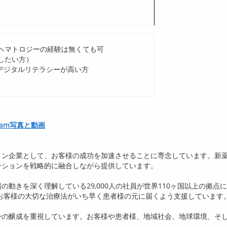
ヘマトロジーの経験は無くても可
したい方）
、デジタルリテラシーが高い方
stagram写真と動画
ョン企業として、お客様の成功を加速させることに専念しています。新
ーションを戦略的に融合しながら提供しています。
場の動きを深く理解している
29,000
人の社員が世界
110
ヶ国以上の拠点に
お客様の大切な治療法がいち早く患者様の元に届くよう支援しています
ーの醸成を重視しています。お客様や患者様、地域社会、地球環境、そ