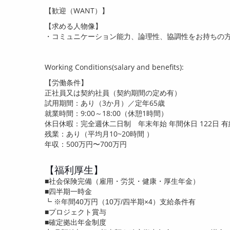
【歓迎（
WANT
）】
【求める人物像】
・コミュニケーション能力、論理性、協調性をお持ちの
Working Conditions(salary and benefits):
【労働条件】
正社員又は契約社員（契約期間の定め有）
試用期間：あり（
3
か月）／定年
65
歳
就業時間：
9:00
～
18:00
（休憩
1
時間）
休日休暇：完全週休二日制 年末年始 年間休日
122
日 
残業：あり（平均月
10~20
時間 ）
年収：
500
万円〜7
00
万円
【福利厚生】
■社会保険完備（雇用・労災・健康・厚生年金）
■四半期一時金
┗ ※年間40万円（10万/四半期×4）支給条件有
■プロジェクト賞与
■確定拠出年金制度