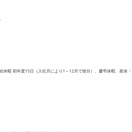
方
有給休暇 初年度
15
日（入社月により
1
～
12
月で按分）、慶弔休暇、産休・