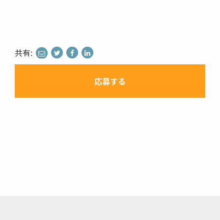
共有:
share
share
share
to
to
to
twitter
facebook
linkedin
応募する