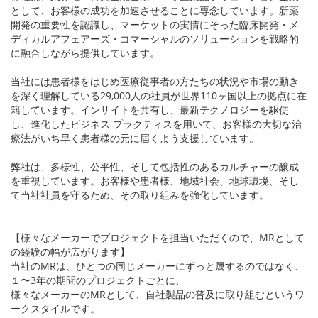
として、お客様の成功を加速させることに専念しています。新薬
開発の重要性を認識し、マーケットの実情にそった臨床開発・メ
ディカルアフェアーズ・コマーシャルのソリューションを戦略的
に融合しながら提供しています。
当社には患者様をはじめ医療従事者の方たちの状況や市場の動き
を深く理解している
29,000
人の社員が世界
110
ヶ国以上の拠点に在
籍しています。インサイトを共有し、最新テクノロジーを駆使
し、進化したビジネス プラクティスを用いて、お客様の大切な治
療法がいち早く患者様の元に届くよう支援しています。
弊社は、多様性、公平性、そして包括性のあるカルチャーの醸成
を重視しています。お客様や患者様、地域社会、地球環境、そし
て当社社員を守るため、その取り組みを強化しています。
【様々なメーカーでプロジェクトを担当いただくので、
MR
として
の経験の幅が広がります】
当社の
MR
は、ひとつの同じメーカーにずっと属するのではなく、
１〜
3
年の期間のプロジェクトごとに、
様々なメーカーの
MR
として、自社製品の普及に取り組むというワ
ークスタイルです。