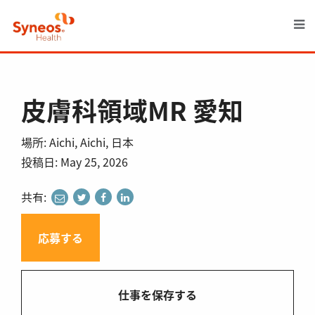
M
皮膚科領域MR 愛知
場所: Aichi, Aichi, 日本
投稿日: May 25, 2026
共有:
share
share
share
share
to
to
to
to
twitter
facebook
linkedin
e-
応募する
mail
仕事を保存する