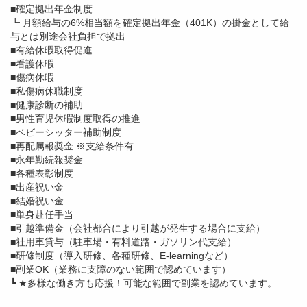
■確定拠出年金制度
┗ 月額給与の6%相当額を確定拠出年金（401K）の掛金として給
与とは別途会社負担で拠出
■有給休暇取得促進
■看護休暇
■傷病休暇
■私傷病休職制度
■健康診断の補助
■男性育児休暇制度取得の推進
■ベビーシッター補助制度
■再配属報奨金 ※支給条件有
■永年勤続報奨金
■各種表彰制度
■出産祝い金
■結婚祝い金
■単身赴任手当
■引越準備金（会社都合により引越が発生する場合に支給）
■社用車貸与（駐車場・有料道路・ガソリン代支給）
■研修制度（導入研修、各種研修、E-learningなど）
■副業OK（業務に支障のない範囲で認めています）
┗ ★多様な働き方も応援！可能な範囲で副業を認めています。