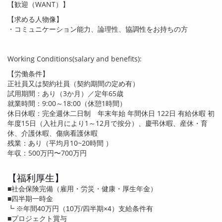
【歓迎（
WANT
）】
【求める人物像】
・コミュニケーション能力、論理性、協調性をお持ちの方
Working Conditions(salary and benefits):
【労働条件】
正社員又は契約社員（契約期間の定め有）
試用期間：あり（
3
か月）／定年
65
歳
就業時間：
9:00
～
18:00
（休憩
1
時間）
休日休暇：完全週休二日制 年末年始 年間休日
122
日 有給休暇 初
年度
15
日（入社月により
1
～
12
月で按分）、慶弔休暇、産休・育
休、介護休暇、傷病看護休暇
残業：あり（平均月
10~20
時間 ）
年収：
500
万円〜7
00
万円
【福利厚生】
■社会保険完備（雇用・労災・健康・厚生年金）
■四半期一時金
┗ ※年間40万円（10万/四半期×4）支給条件有
■プロジェクト賞与