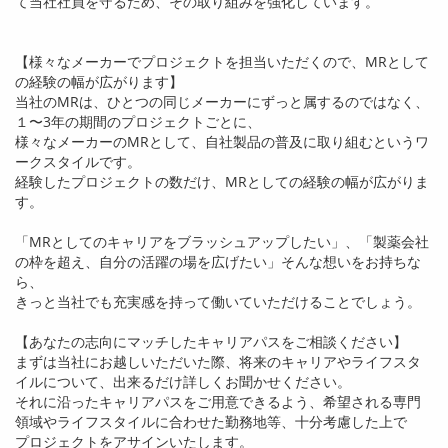
て当社社員を守るため、その取り組みを強化しています。
【様々なメーカーでプロジェクトを担当いただくので、
MR
として
の経験の幅が広がります】
当社の
MR
は、ひとつの同じメーカーにずっと属するのではなく、
１〜
3
年の期間のプロジェクトごとに、
様々なメーカーの
MR
として、自社製品の普及に取り組むというワ
ークスタイルです。
経験したプロジェクトの数だけ、
MR
としての経験の幅が広がりま
す。
「
MR
としてのキャリアをブラッシュアップしたい」、「製薬会社
の枠を超え、自分の活躍の場を広げたい」そんな想いをお持ちな
ら、
きっと当社でも充実感を持って働いていただけることでしょう。
【あなたの志向にマッチしたキャリアパスをご相談ください】
まずは当社にお越しいただいた際、将来のキャリアやライフスタ
イルについて、出来るだけ詳しくお聞かせください。
それに沿ったキャリアパスをご用意できるよう、希望される専門
領域やライフスタイルに合わせた勤務地等、十分考慮した上で
プロジェクトをアサインいたします。