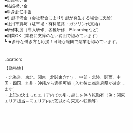
■結婚祝い金
■単身赴任手当
■引越準備金（会社都合により引越が発生する場合に支給）
■社用車貸与（駐車場・有料道路・ガソリン代支給）
■研修制度（導入研修、各種研修、E-learningなど）
■副業OK（業務に支障のない範囲で認めています）
┗ ★多様な働き方も応援！可能な範囲で副業を認めています。
Location:
【勤務地】
・北海道、東北、関東（北関東含む）、中部・北陸、関西、中
国・四国、九州・沖縄から選択可能（入社後に都道府県が確定し
ます）
・上記の決まったエリア内での引っ越しを伴う転勤有（例：関東
エリア担当→同エリア内の茨城から東京へ転勤等）