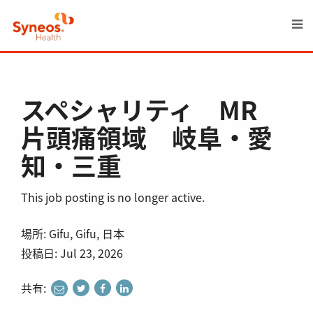
M
スペシャリティ MR
片頭痛領域 岐阜・愛
知・三重
This job posting is no longer active.
場所: Gifu, Gifu, 日本
投稿日: Jul 23, 2026
共有:
share
share
share
share
to
to
to
to