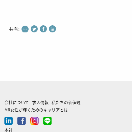
共有:
share
share
share
to
to
to
twitter
facebook
linkedin
会社について
求人情報
私たちの価値観
MR女性が輝くためのキャリアとは
linkedin
facebook
instagram
line-
chat
本社