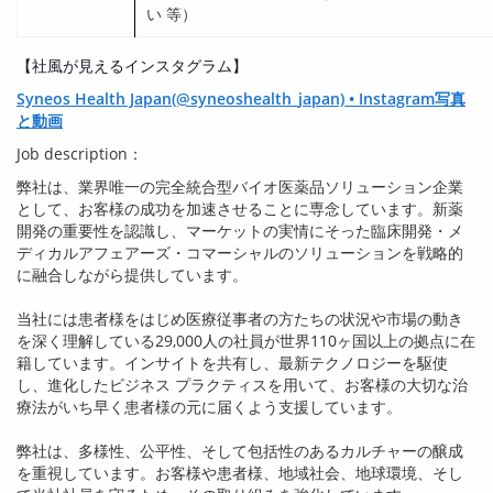
い 等）
【社風が見えるインスタグラム】
Syneos Health Japan(@syneoshealth_japan) • Instagram写真
と動画
Job description：
弊社は、業界唯一の完全統合型バイオ医薬品ソリューション企業
として、お客様の成功を加速させることに専念しています。新薬
開発の重要性を認識し、マーケットの実情にそった臨床開発・メ
ディカルアフェアーズ・コマーシャルのソリューションを戦略的
に融合しながら提供しています。
当社には患者様をはじめ医療従事者の方たちの状況や市場の動き
を深く理解している
29,000
人の社員が世界
110
ヶ国以上の拠点に在
籍しています。インサイトを共有し、最新テクノロジーを駆使
し、進化したビジネス プラクティスを用いて、お客様の大切な治
療法がいち早く患者様の元に届くよう支援しています。
弊社は、多様性、公平性、そして包括性のあるカルチャーの醸成
を重視しています。お客様や患者様、地域社会、地球環境、そし