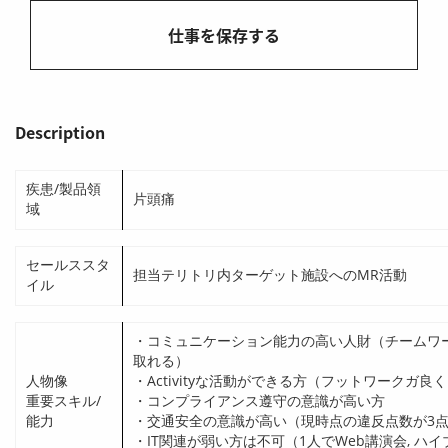
twitter
facebook
linkedin
e-
仕事を保存する
mail
Description
疾患/製品領
片頭痛
域
セールススタ
担当テリトリ内ターゲット施設へのMR活動
イル
・コミュニケーション能力の高い人財（チームワーク
取れる）
人物像
・Activityな活動ができる方（フットワークガ良
重要スキル/
・コンプライアンス遵守の意識が高い方
能力
・交通安全の意識が高い（現時点の違反点数が3
・IT関連が弱い方は不可（1人でWeb講演会, 