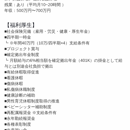
残業：あり（平均月
10~20
時間 ）
年収：
500
万円〜7
00
万円
【福利厚生】
■社会保険完備（雇用・労災・健康・厚生年金）
■四半期一時金
┗ ※年間40万円（10万/四半期×4）支給条件有
■プロジェクト賞与
■確定拠出年金制度
┗ 月額給与の6%相当額を確定拠出年金（401K）の掛金として給
与とは別途会社負担で拠出
■有給休暇取得促進
■看護休暇
■傷病休暇
■私傷病休職制度
■健康診断の補助
■男性育児休暇制度取得の推進
■ベビーシッター補助制度
■再配属報奨金 ※支給条件有
■永年勤続報奨金
■各種表彰制度
■出産祝い金