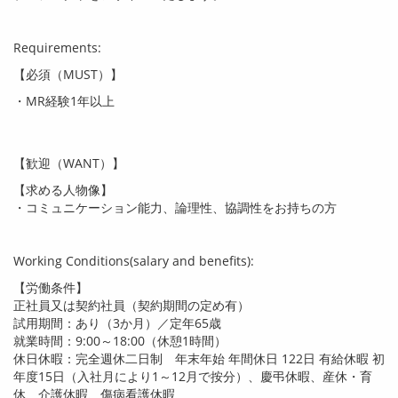
Requirements:
【必須（
MUST
）】
・
MR
経験
1
年以上
【歓迎（
WANT
）】
【求める人物像】
・コミュニケーション能力、論理性、協調性をお持ちの方
Working Conditions(salary and benefits):
【労働条件】
正社員又は契約社員（契約期間の定め有）
試用期間：あり（
3
か月）／定年
65
歳
就業時間：
9:00
～
18:00
（休憩
1
時間）
休日休暇：完全週休二日制 年末年始 年間休日
122
日 有給休暇 初
年度
15
日（入社月により
1
～
12
月で按分）、慶弔休暇、産休・育
休、介護休暇、傷病看護休暇