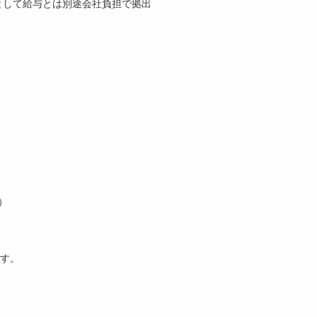
金として給与とは別途会社負担で拠出
）
ます。