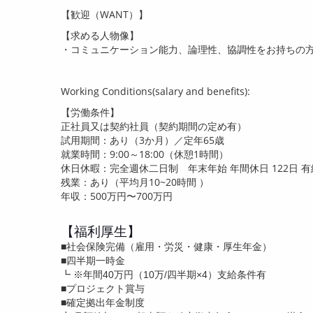
【歓迎（
WANT
）】
【求める人物像】
・コミュニケーション能力、論理性、協調性をお持ちの
Working Conditions(salary and benefits):
【労働条件】
正社員又は契約社員（契約期間の定め有）
試用期間：あり（
3
か月）／定年
65
歳
就業時間：
9:00
～
18:00
（休憩
1
時間）
休日休暇：完全週休二日制 年末年始 年間休日
122
日 
残業：あり（平均月
10~20
時間 ）
年収：
500
万円〜7
00
万円
【福利厚生】
■社会保険完備（雇用・労災・健康・厚生年金）
■四半期一時金
┗ ※年間40万円（10万/四半期×4）支給条件有
■プロジェクト賞与
■確定拠出年金制度