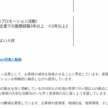
のプロモーション活動）
薬企業での勤務経験3年以上 ※2年以上3
よい人材
stagram写真と動画
ョン企業として、お客様の成功を加速させることに専念しています。新
ーションを戦略的に融合しながら提供しています。
場の動きを深く理解している
29,000
人の社員が世界
110
ヶ国以上の拠点に
お客様の大切な治療法がいち早く患者様の元に届くよう支援しています
ーの醸成を重視しています。お客様や患者様、地域社会、地球環境、そ