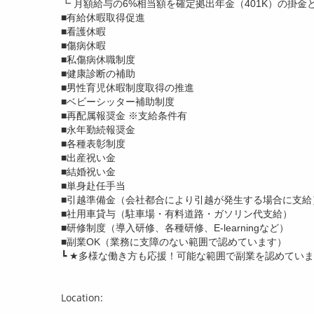
┗ 月額給与の6%相当額を確定拠出年金（401K）の掛
■有給休暇取得促進
■看護休暇
■傷病休暇
■私傷病休職制度
■健康診断の補助
■男性育児休暇制度取得の推進
■ベビーシッター補助制度
■再配属報奨金 ※支給条件有
■永年勤続報奨金
■各種表彰制度
■出産祝い金
■結婚祝い金
■単身赴任手当
■引越準備金（会社都合により引越が発生する場合に支給
■社用車貸与（駐車場・有料道路・ガソリン代支給）
■研修制度（導入研修、各種研修、E-learningなど）
■副業OK（業務に支障のない範囲で認めています）
┗ ★多様な働き方も応援！可能な範囲で副業を認めてい
Location: