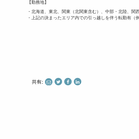
【勤務地】
・北海道、東北、関東（北関東含む）、中部・北陸、関
・上記の決まったエリア内での引っ越しを伴う転勤有（
共有:
share
share
share
to
to
to
twitter
facebook
linkedin