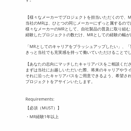
【様々なメーカーでプロジェクトを担当いただくので、
M
当社の
MR
は、ひとつの同じメーカーにずっと属するので
様々なメーカーの
MR
として、自社製品の普及に取り組む
経験したプロジェクトの数だけ、
MR
としての経験の幅が
「
MR
としてのキャリアをブラッシュアップしたい」、「
きっと当社でも充実感を持って働いていただけることで
【あなたの志向にマッチしたキャリアパスをご相談くだ
まずは当社にお越しいただいた際、将来のキャリアやラ
それに沿ったキャリアパスをご用意できるよう、希望さ
プロジェクトをアサインいたします。
Requirements:
【必須（
MUST
）】
・
MR
経験
1
年以上