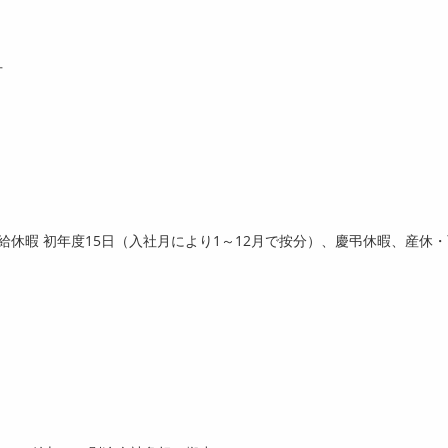
方
有給休暇 初年度
15
日（入社月により
1
～
12
月で按分）、慶弔休暇、産休・