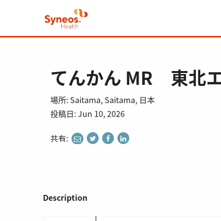
てんかん MR 東北
場所: Saitama, Saitama, 日本
投稿日: Jun 10, 2026
共有:
share
share
share
share
to
to
to
to
twitter
facebook
linkedin
e-
mail
Description