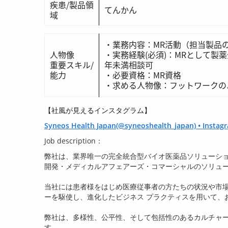
疾患/製品領
てんかん
域
・業務内容：MR活動（担当製品
人物像
・実務経験(必須)：MRとして製
重要スキル/
年未満相談可
能力
・必要資格：MR資格
・求める人物像：フットワークの
【社風が見えるインスタグラム】
Syneos Health Japan(@syneoshealth_japan) • In
Job description：
弊社は、業界唯一の完全統合型バイオ医薬品ソリューシ
開発・メディカルアフェアーズ・コマーシャルのソリュ
当社には患者様をはじめ医療従事者の方たちの状況や市
ーを駆使し、進化したビジネス プラクティスを用いて、
弊社は、多様性、公平性、そして包括性のあるカルチャ
す。