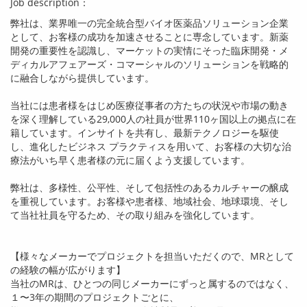
Job description：
弊社は、業界唯一の完全統合型バイオ医薬品ソリューション企業
として、お客様の成功を加速させることに専念しています。新薬
開発の重要性を認識し、マーケットの実情にそった臨床開発・メ
ディカルアフェアーズ・コマーシャルのソリューションを戦略的
に融合しながら提供しています。
当社には患者様をはじめ医療従事者の方たちの状況や市場の動き
を深く理解している
29,000
人の社員が世界
110
ヶ国以上の拠点に在
籍しています。インサイトを共有し、最新テクノロジーを駆使
し、進化したビジネス プラクティスを用いて、お客様の大切な治
療法がいち早く患者様の元に届くよう支援しています。
弊社は、多様性、公平性、そして包括性のあるカルチャーの醸成
を重視しています。お客様や患者様、地域社会、地球環境、そし
て当社社員を守るため、その取り組みを強化しています。
【様々なメーカーでプロジェクトを担当いただくので、
MR
として
の経験の幅が広がります】
当社の
MR
は、ひとつの同じメーカーにずっと属するのではなく、
１〜
3
年の期間のプロジェクトごとに、