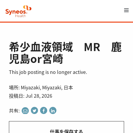
M
希少血液領域 MR 鹿
児島or宮崎
This job posting is no longer active.
場所: Miyazaki, Miyazaki, 日本
投稿日: Jul 28, 2026
共有:
share
share
share
share
to
to
to
to
twitter
facebook
linkedin
e-
仕事を保存する
mail