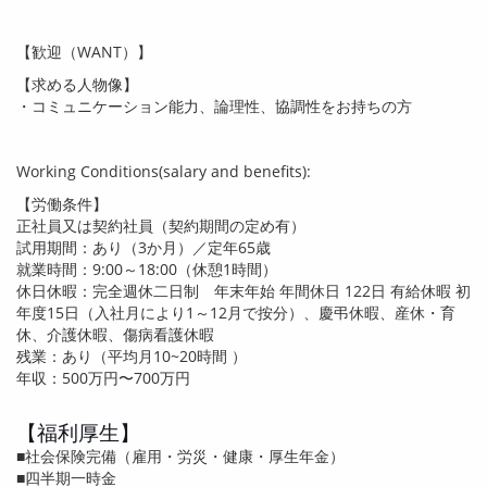
【歓迎（
WANT
）】
【求める人物像】
・コミュニケーション能力、論理性、協調性をお持ちの方
Working Conditions(salary and benefits):
【労働条件】
正社員又は契約社員（契約期間の定め有）
試用期間：あり（
3
か月）／定年
65
歳
就業時間：
9:00
～
18:00
（休憩
1
時間）
休日休暇：完全週休二日制 年末年始 年間休日
122
日 有給休暇 初
年度
15
日（入社月により
1
～
12
月で按分）、慶弔休暇、産休・育
休、介護休暇、傷病看護休暇
残業：あり（平均月
10~20
時間 ）
年収：
500
万円〜7
00
万円
【福利厚生】
■社会保険完備（雇用・労災・健康・厚生年金）
■四半期一時金