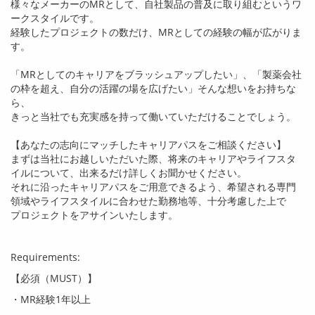
様々なメーカーの
MR
として、自社製品の普及に取り組むというワ
ークスタイルです。
経験したプロジェクトの数だけ、
MR
としての経験の幅が広がりま
す。
「
MR
としてのキャリアをブラッシュアップしたい」、「製薬会社
の枠を超え、自分の活躍の場を広げたい」そんな想いをお持ちな
ら、
きっと当社でも充実感を持って働いていただけることでしょう。
【あなたの志向にマッチしたキャリアパスをご相談ください】
まずは当社にお越しいただいた際、将来のキャリアやライフスタ
イルについて、出来るだけ詳しくお聞かせください。
それに沿ったキャリアパスをご用意できるよう、希望される専門
領域やライフスタイルに合わせた勤務地等、十分考慮した上で
プロジェクトをアサインいたします。
Requirements:
【必須（
MUST
）】
・
MR
経験
1
年以上