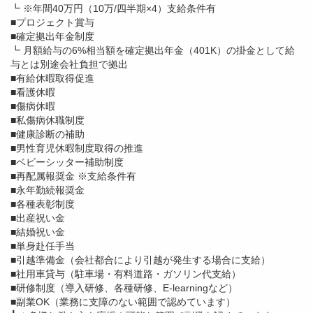
┗ ※年間40万円（10万/四半期×4）支給条件有
■プロジェクト賞与
■確定拠出年金制度
┗ 月額給与の6%相当額を確定拠出年金（401K）の掛金として給
与とは別途会社負担で拠出
■有給休暇取得促進
■看護休暇
■傷病休暇
■私傷病休職制度
■健康診断の補助
■男性育児休暇制度取得の推進
■ベビーシッター補助制度
■再配属報奨金 ※支給条件有
■永年勤続報奨金
■各種表彰制度
■出産祝い金
■結婚祝い金
■単身赴任手当
■引越準備金（会社都合により引越が発生する場合に支給）
■社用車貸与（駐車場・有料道路・ガソリン代支給）
■研修制度（導入研修、各種研修、E-learningなど）
■副業OK（業務に支障のない範囲で認めています）