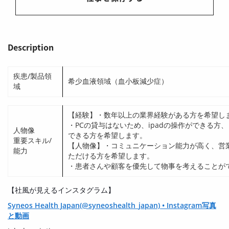
Description
疾患/製品領
希少血液領域（血小板減少症）
域
【経験】・数年以上の業界経験がある方を希望し
・PCの貸与はないため、ipadの操作ができる方
人物像
できる方を希望します。
重要スキル/
【人物像】・コミュニケーション能力が高く、営
能力
ただける方を希望します。
・患者さんや顧客を優先して物事を考えることが
【社風が見えるインスタグラム】
Syneos Health Japan(@syneoshealth_japan) • Instagram写真
と動画