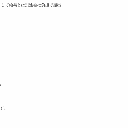
金として給与とは別途会社負担で拠出
）
ます。