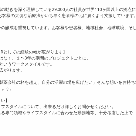
場の動きを深く理解している
29,000
人の社員が世界
110
ヶ国以上の拠点に
お客様の大切な治療法がいち早く患者様の元に届くよう支援しています
ーの醸成を重視しています。お客様や患者様、地域社会、地球環境、そ
R
としての経験の幅が広がります】
はなく、１〜
3
年の期間のプロジェクトごとに、
というワークスタイルです。
広がります。
製薬会社の枠を超え、自分の活躍の場を広げたい」そんな想いをお持ち
しょう。
さい】
イフスタイルについて、出来るだけ詳しくお聞かせください。
れる専門領域やライフスタイルに合わせた勤務地等、十分考慮した上で