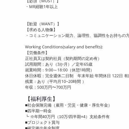
【必須（
MUST
）】
・
MR
経験
1
年以上
【歓迎（
WANT
）】
【求める人物像】
・コミュニケーション能力、論理性、協調性をお持ちの
Working Conditions(salary and benefits):
【労働条件】
正社員又は契約社員（契約期間の定め有）
試用期間：あり（
3
か月）／定年
65
歳
就業時間：
9:00
～
18:00
（休憩
1
時間）
休日休暇：完全週休二日制 年末年始 年間休日
122
日 
残業：あり（平均月
10~20
時間 ）
年収：
500
万円〜7
00
万円
【福利厚生】
■社会保険完備（雇用・労災・健康・厚生年金）
■四半期一時金
┗ ※年間40万円（10万/四半期×4）支給条件有
■プロジェクト賞与
■確定拠出年金制度