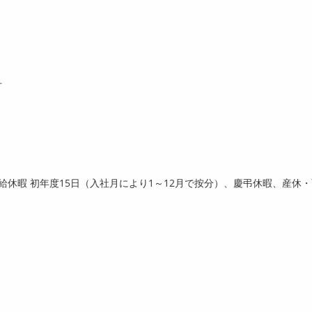
方
有給休暇 初年度
15
日（入社月により
1
～
12
月で按分）、慶弔休暇、産休・