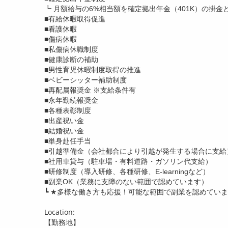
┗ 月額給与の6%相当額を確定拠出年金（401K）の掛
■有給休暇取得促進
■看護休暇
■傷病休暇
■私傷病休職制度
■健康診断の補助
■男性育児休暇制度取得の推進
■ベビーシッター補助制度
■再配属報奨金 ※支給条件有
■永年勤続報奨金
■各種表彰制度
■出産祝い金
■結婚祝い金
■単身赴任手当
■引越準備金（会社都合により引越が発生する場合に支給
■社用車貸与（駐車場・有料道路・ガソリン代支給）
■研修制度（導入研修、各種研修、E-learningなど）
■副業OK（業務に支障のない範囲で認めています）
┗ ★多様な働き方も応援！可能な範囲で副業を認めてい
Location:
【勤務地】