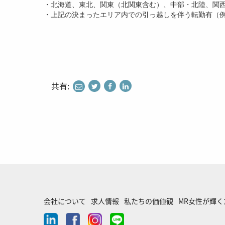
・北海道、東北、関東（北関東含む）、中部・北陸、関
・上記の決まったエリア内での引っ越しを伴う転勤有（
共有:
share
share
share
to
to
to
twitter
facebook
linkedin
会社について
求人情報
私たちの価値観
MR女性が輝
linkedin
facebook
instagram
line-