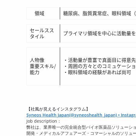
領域
糖尿病、脂質異常症、眼科領域（
セールスス
プライマリ領域を中心に活動量を
タイル
人物像
・活動量が豊富で真面目に得意
重要スキル/
・周囲の方々とのコミュケーショ
能力
・眼科領域の経験があれば尚可
【社風が見えるインスタグラム】
Syneos Health Japan(@syneoshealth_japan) • In
Job description：
弊社は、業界唯一の完全統合型バイオ医薬品ソリューシ
開発・メディカルアフェアーズ・コマーシャルのソリュ