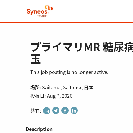
プライマリMR 糖尿
玉
This job posting is no longer active.
場所: Saitama, Saitama, 日本
投稿日: Aug 7, 2026
共有:
share
share
share
share
to
to
to
to
twitter
facebook
linkedin
e-
Description
mail