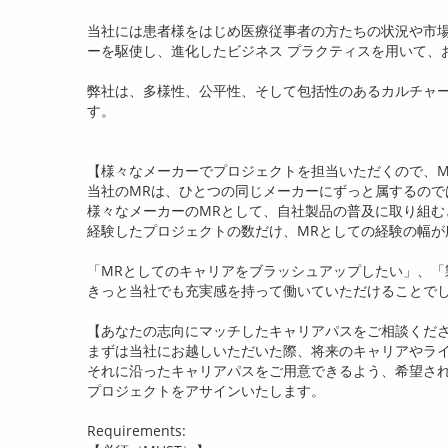
当社には患者様をはじめ医療従事者の方たちの状況や市
ーを駆使し、進化したビジネス プラクティスを用いて、
弊社は、多様性、公平性、そして包括性のあるカルチャ
す。
【様々なメーカーでプロジェクトを担当いただくので、
M
当社の
MR
は、ひとつの同じメーカーにずっと属するので
様々なメーカーの
MR
として、自社製品の普及に取り組む
経験したプロジェクトの数だけ、
MR
としての経験の幅が
「
MR
としてのキャリアをブラッシュアップしたい」、「
きっと当社でも充実感を持って働いていただけることで
【あなたの志向にマッチしたキャリアパスをご相談くだ
まずは当社にお越しいただいた際、将来のキャリアやラ
それに沿ったキャリアパスをご用意できるよう、希望さ
プロジェクトをアサインいたします。
Requirements: