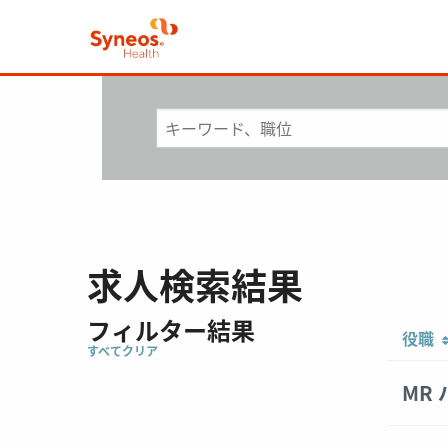
求人検索結果
フィルター結果
Showing
役職
すべてクリア
1-
5
MR
of
5