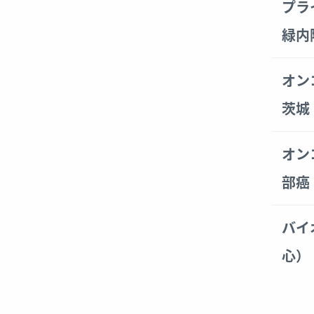
results
プラ
緑内
オン
茨城
オン
部癌
バイ
心）