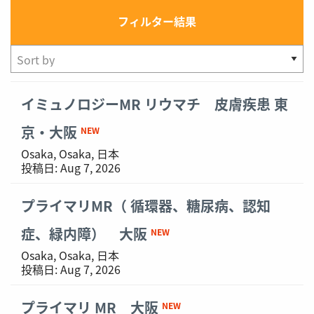
フィルター結果
Showing
イミュノロジーMR リウマチ 皮膚疾患 東
1-
6
京・大阪
NEW
of
Osaka, Osaka, 日本
6
投稿日:
Aug 7, 2026
results
プライマリMR（ 循環器、糖尿病、認知
症、緑内障） 大阪
NEW
Osaka, Osaka, 日本
投稿日:
Aug 7, 2026
プライマリ MR 大阪
NEW