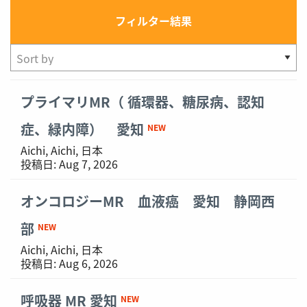
フィルター結果
Showing
プライマリMR（ 循環器、糖尿病、認知
1-
15
症、緑内障） 愛知
NEW
of
Aichi, Aichi, 日本
15
投稿日:
Aug 7, 2026
results
オンコロジーMR 血液癌 愛知 静岡西
部
NEW
Aichi, Aichi, 日本
投稿日:
Aug 6, 2026
呼吸器 MR 愛知
NEW