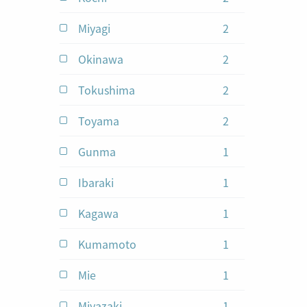
Miyagi
2
jobs
Okinawa
2
jobs
Tokushima
2
jobs
Toyama
2
jobs
Gunma
1
jobs
Ibaraki
1
jobs
Kagawa
1
jobs
Kumamoto
1
jobs
Mie
1
jobs
Miyazaki
1
jobs