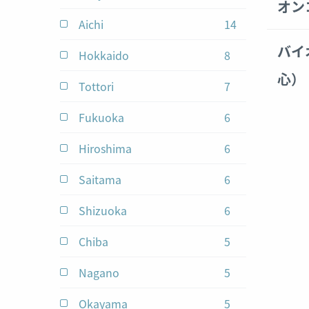
results
オン
Aichi
14
jobs
バイ
Hokkaido
8
jobs
心）
Tottori
7
jobs
Fukuoka
6
jobs
Hiroshima
6
jobs
Saitama
6
jobs
Shizuoka
6
jobs
Chiba
5
jobs
Nagano
5
jobs
Okayama
5
jobs