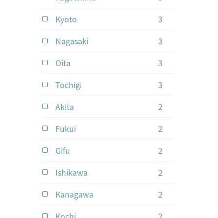
Kyoto
3
jobs
Nagasaki
3
jobs
Oita
3
jobs
Tochigi
3
jobs
Akita
2
jobs
Fukui
2
jobs
Gifu
2
jobs
Ishikawa
2
jobs
Kanagawa
2
jobs
Kochi
2
jobs