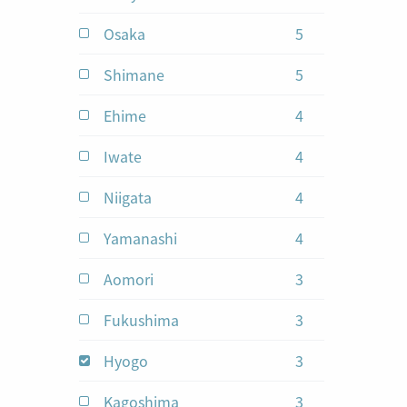
Osaka
5
jobs
Shimane
5
jobs
Ehime
4
jobs
Iwate
4
jobs
Niigata
4
jobs
Yamanashi
4
jobs
Aomori
3
jobs
Fukushima
3
jobs
Hyogo
3
jobs
selected
Kagoshima
3
jobs