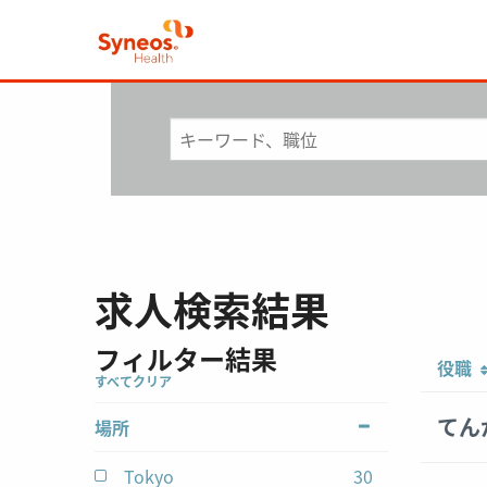
求人検索結果
フィルター結果
Showing
役職
すべてクリア
1-
3
てん
場所
of
3
Tokyo
30
jobs